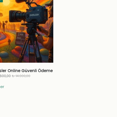
sler Online Güvenli Ödeme
.800,00
₺
14.000,00
Bu
er
ürünün
birden
fazla
varyasyonu
var.