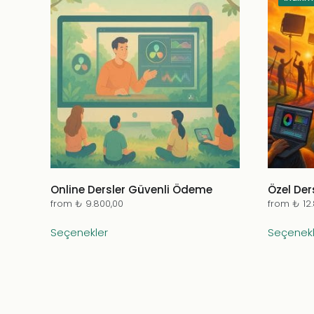
Online Dersler Güvenli Ödeme
Özel Der
from
₺
9.800,00
from
₺
12
Bu
Seçenekler
Seçenekl
ürünün
birden
fazla
varyasyonu
var.