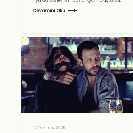
-ya da dönemin- başlangıcını oluşturdu.
Devamını Oku
12 Temmuz 2025