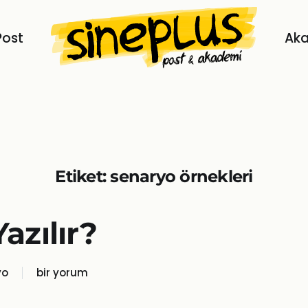
Post
Ak
Etiket:
senaryo örnekleri
azılır?
yo
bir yorum
Nasıl
Senaryo