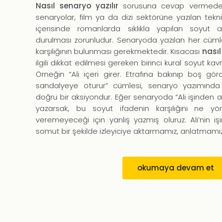
Nasıl senaryo yazılır
sorusuna cevap vermeden 
senaryolar, film ya da dizi sektörüne yazılan tekn
içerisinde romanlarda sıklıkla yapılan soyut 
durulması zorunludur. Senaryoda yazılan her cüm
karşılığının bulunması gerekmektedir. Kısacası
nasıl
ilgili dikkat edilmesi gereken birinci kural soyut k
Örneğin “Ali içeri girer. Etrafına bakınıp boş gö
sandalyeye oturur” cümlesi, senaryo yazımın
doğru bir aksiyondur. Eğer senaryoda “Ali işinden a
yazarsak, bu soyut ifadenin karşılığını ne
veremeyeceği için yanlış yazmış oluruz. Ali’nin i
somut bir şekilde izleyiciye aktarmamız, anlatmamı
okumaya devam et