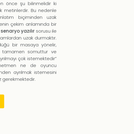
Yazılır?
önce şu bilinmelidir ki
için
ik metinlerdir. Bu nedenle
anlatım biçiminden uzak
lenin çekim anlamında bir
 senaryo yazılır
sorusu ile
avramlardan uzak durmaktır.
rdüğü bir masaya yönelir,
da tamamen somuttur ve
yrılmayı çok istemektedir”
 yönetmen ne de oyuncu
şinden ayrılmak istemesini
z gerekmektedir.