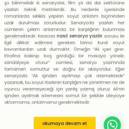
için
şu bilinmelidir ki senaryolar, film ya da dizi sektörüne
yazılan teknik metinlerdir. Bu nedenle içerisinde
romanlarda sıklıkla yapılan soyut anlatım biçiminden
uzak durulması zorunludur. Senaryoda yazılan her
cümlenin çekim anlamında bir karşılığının bulunması
gerekmektedir. Kısacası
nasıl senaryo yazılır
sorusu ile
ilgili dikkat edilmesi gereken birinci kural soyut
kavramlardan uzak durmaktır. Örneğin “Ali içeri girer.
Etrafına bakınıp boş gördüğü bir masaya yönelir,
sandalyeye oturur” cümlesi, senaryo yazımında
tamamen somuttur ve doğru bir aksiyondur. Eğer
senaryoda “Ali işinden ayrılmayı çok istemektedir”
yazarsak, bu soyut ifadenin karşılığını ne yönetmen ne de
oyuncu veremeyeceği için yanlış yazmış oluruz. Ali’nin
işinden ayrılmak istemesini somut bir şekilde izleyiciye
aktarmamız, anlatmamız gerekmektedir.
okumaya devam et