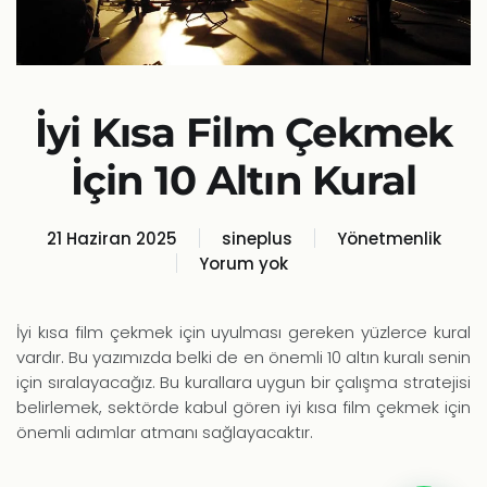
İyi Kısa Film Çekmek
İçin 10 Altın Kural
21 Haziran 2025
sineplus
Yönetmenlik
Yorum yok
İyi
Kısa
Film
İyi kısa film çekmek için uyulması gereken yüzlerce kural
Çekmek
vardır. Bu yazımızda belki de en önemli 10 altın kuralı senin
İçin
için sıralayacağız. Bu kurallara uygun bir çalışma stratejisi
10
belirlemek, sektörde kabul gören iyi kısa film çekmek için
Altın
önemli adımlar atmanı sağlayacaktır.
Kural