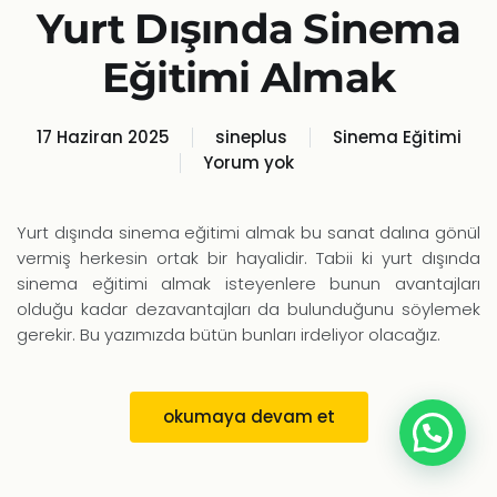
Yurt Dışında Sinema
Eğitimi Almak
17 Haziran 2025
sineplus
Sinema Eğitimi
Yorum yok
Yurt
Dışında
Sinema
Yurt dışında sinema eğitimi almak bu sanat dalına gönül
Eğitimi
vermiş herkesin ortak bir hayalidir. Tabii ki yurt dışında
Almak
sinema eğitimi almak isteyenlere bunun avantajları
olduğu kadar dezavantajları da bulunduğunu söylemek
gerekir. Bu yazımızda bütün bunları irdeliyor olacağız.
okumaya devam et