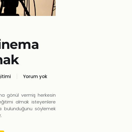
Sinema
mak
itimi
Yorum yok
Yurt
Dışında
Sinema
na gönül vermiş herkesin
Eğitimi
 eğitimi almak isteyenlere
Almak
 da bulunduğunu söylemek
.