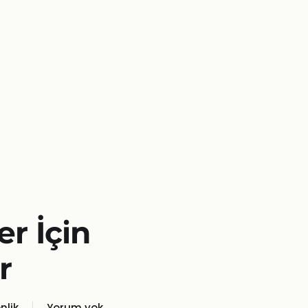
r İçin
r
nlik
Yorum yok