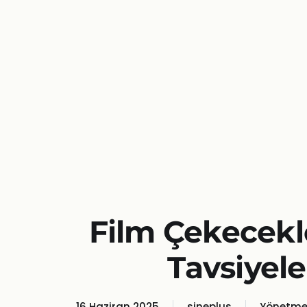
Film Çekecekle
Tavsiyele
16 Haziran 2025
sineplus
Yönetme