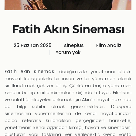
Fatih Akın Sineması
25 Haziran 2025
sineplus
Film Analizi
Yorum yok
Fatih
Akın
Sineması
Fatih Akın sineması
dediğimizde yönetmeni eldeki
mevcut kategorilerle bir insan ve bir yönetmen olarak
sınıflandırmak çok zor bir iş. Çünkü en başta yönetmen
kendini bu tip sınıflandırmaların dışında tutuyor. Filmlerini
ve anlattığı hikayeleri anlamak için Akın’ın hayatı hakkında
da bilgi sahibi olmak gerekmektedir. Diaspora
sinemasının yönetmenlerinin de kendi hayatlarından
bolca referans kullandıkları gerçeğinden hareketle,
yönetmenin kendi ağzından kimliği, hayatı ve sinemasını
oluşturan yapı taşlarına yer verilecektir. Genç yaşta