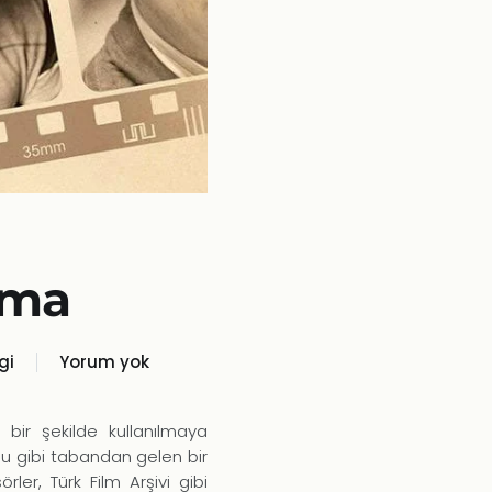
ema
gi
Yorum yok
Ulusal
Sinema
i bir şekilde kullanılmaya
u gibi tabandan gelen bir
örler, Türk Film Arşivi gibi