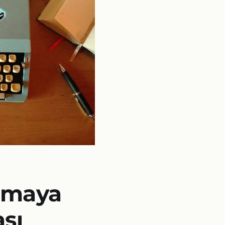
emaya
sı