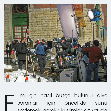
F
ilm için nasıl bütçe bulunur diye
soranlar için öncelikle şunu
söylemek gerekir ki filmler az ya da